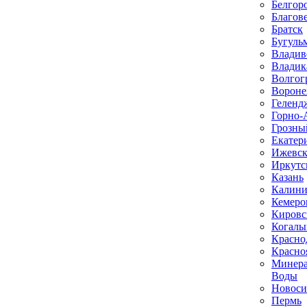
Белгор
Благов
Братск
Бугуль
Владив
Владик
Волгог
Ворон
Геленд
Горно-
Грозны
Екатер
Ижевс
Иркутс
Казань
Калини
Кемеро
Кировс
Когал
Красно
Красно
Минер
Воды
Новоси
Пермь