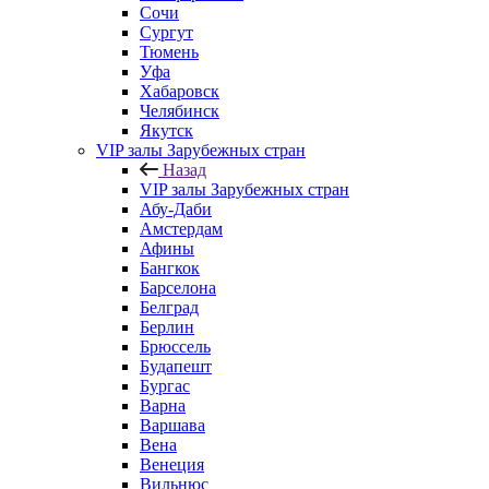
Сочи
Сургут
Тюмень
Уфа
Хабаровск
Челябинск
Якутск
VIP залы Зарубежных стран
Назад
VIP залы Зарубежных стран
Абу-Даби
Амстердам
Афины
Бангкок
Барселона
Белград
Берлин
Брюссель
Будапешт
Бургас
Варна
Варшава
Вена
Венеция
Вильнюс