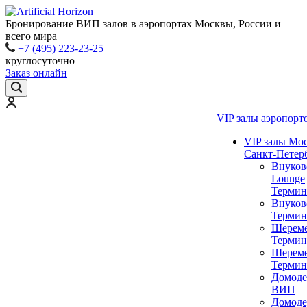
Бронирование ВИП залов в аэропортах Москвы, России и
всего мира
+7 (495) 223-23-25
круглосуточно
Заказ онлайн
VIP залы аэропорт
VIP залы Мо
Санкт-Петер
Внуков
Lounge
Термин
Внуков
Термин
Шереме
Термин
Шереме
Термин
Домоде
ВИП
Домоде