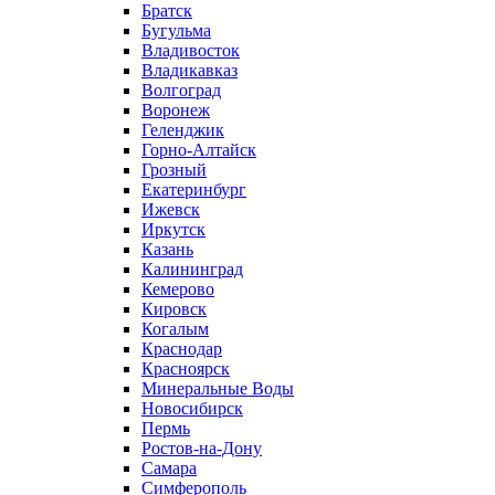
Братск
Бугульма
Владивосток
Владикавказ
Волгоград
Воронеж
Геленджик
Горно-Алтайск
Грозный
Екатеринбург
Ижевск
Иркутск
Казань
Калининград
Кемерово
Кировск
Когалым
Краснодар
Красноярск
Минеральные Воды
Новосибирск
Пермь
Ростов-на-Дону
Самара
Симферополь