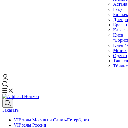
Астана
Баку
Бишке
Днепро
Ереван
Карага
Киев
"Борис
Киев "
Минск
Одесса
Ташкен
Тбилис
Заказать
VIP залы Москвы и Санкт-Петербурга
VIP залы Росcии