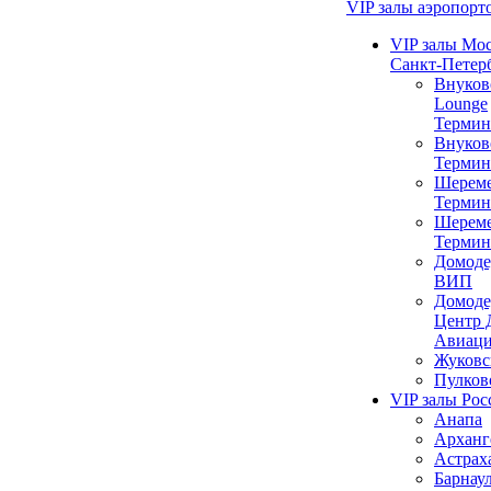
VIP залы аэропорт
VIP залы Мо
Санкт-Петер
Внуков
Lounge
Термин
Внуков
Термин
Шереме
Термин
Шереме
Термин
Домоде
ВИП
Домоде
Центр 
Авиац
Жуковс
Пулков
VIP залы Рос
Анапа
Арханг
Астрах
Барнау