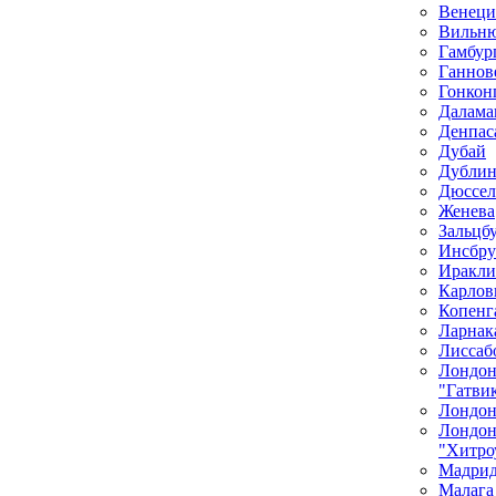
Венеци
Вильн
Гамбур
Ганнов
Гонкон
Далама
Денпас
Дубай
Дубли
Дюссел
Женева
Зальцб
Инсбру
Иракли
Карлов
Копенг
Ларнак
Лиссаб
Лондо
"Гатви
Лондон
Лондо
"Хитро
Мадри
Малага