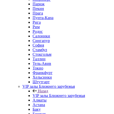
Париж
Пекин
Прага
Пунта-Кана
Рига
Рим
Родос
Салоники
Сингапур
София
Стамбул
Стокгольм
Таллин
Тель-Авив
Токио
Франкфурт
Хельсинки
Штутгарт
VIP залы Ближнего зарубежья
Назад
VIP залы Ближнего зарубежья
Алматы
Астана
Баку
Бишкек