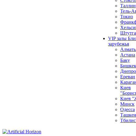
Стокго
Таллин
Тель-А
Токио
Франкф
Хельси
Штутга
VIP залы Бл
зарубежья
Алмат
Астана
Баку
Бишке
Днепро
Ереван
Карага
Киев
"Борис
Киев "
Минск
Одесса
Ташкен
Тбилис