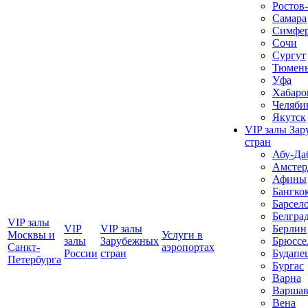
Ростов
Самара
Симфер
Сочи
Сургут
Тюмен
Уфа
Хабаро
Челяби
Якутск
VIP залы За
стран
Абу-Да
Амстер
Афины
Бангко
Барсел
Белгра
VIP залы
VIP
VIP залы
Берлин
Москвы и
Услуги в
залы
Зарубежных
Брюссе
Санкт-
аэропортах
Росcии
стран
Будапе
Петербурга
Бургас
Варна
Варшав
Вена