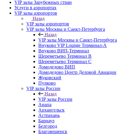
VIP залы Зарубежных стран
Услуги в аэропортах
VIP залы аэропортов
Назад
VIP залы аэропортов
VIP залы Москвы и Санкт-Петербурга
Назад
VIP залы Москвы и Санкт-Петербурга
Внуково VIP Lounge Терминал-А
Внуково ВИП-Терминал
Шереметьево Терминал B
Шереметьево Терминал C
Домодедово ВИП
Домодедово Центр Деловой Авиации
Жуковский
Пулково
VIP залы России
Назад
VIP залы России
Анапа
Архангельск
Астрахань
Барнаул
Белгород
Благовещенск