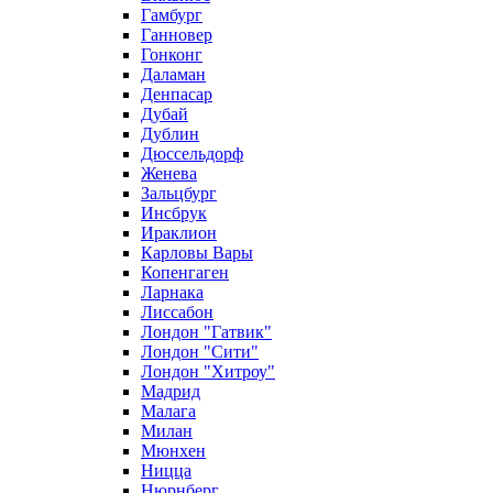
Гамбург
Ганновер
Гонконг
Даламан
Денпасар
Дубай
Дублин
Дюссельдорф
Женева
Зальцбург
Инсбрук
Ираклион
Карловы Вары
Копенгаген
Ларнака
Лиссабон
Лондон "Гатвик"
Лондон "Сити"
Лондон "Хитроу"
Мадрид
Малага
Милан
Мюнхен
Ницца
Нюрнберг