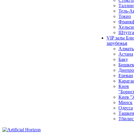
Стокго
Таллин
Тель-А
Токио
Франкф
Хельси
Штутга
VIP залы Бл
зарубежья
Алмат
Астана
Баку
Бишке
Днепро
Ереван
Карага
Киев
"Борис
Киев "
Минск
Одесса
Ташкен
Тбилис