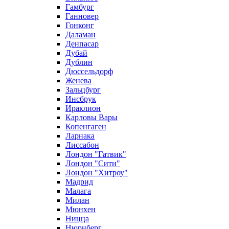
Гамбург
Ганновер
Гонконг
Даламан
Денпасар
Дубай
Дублин
Дюссельдорф
Женева
Зальцбург
Инсбрук
Ираклион
Карловы Вары
Копенгаген
Ларнака
Лиссабон
Лондон "Гатвик"
Лондон "Сити"
Лондон "Хитроу"
Мадрид
Малага
Милан
Мюнхен
Ницца
Нюрнберг