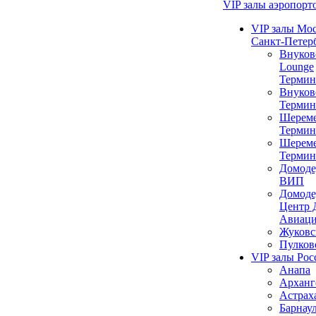
VIP залы аэропорт
VIP залы Мо
Санкт-Петер
Внуков
Lounge
Термин
Внуков
Термин
Шереме
Термин
Шереме
Термин
Домоде
ВИП
Домоде
Центр 
Авиац
Жуковс
Пулков
VIP залы Рос
Анапа
Арханг
Астрах
Барнау