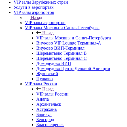
VIP залы Зарубежных стран
Услуги в аэропортах
VIP залы аэропортов
Назад
VIP залы аэропортов
VIP залы Москвы и Санкт-Петербурга
Назад
VIP залы Москвы и Санкт-Петербурга
Внуково VIP Lounge Терминал-А
Внуково ВИП-Терминал
Шереметьево Терминал B
Шереметьево Терминал C
Домодедово ВИП
Домодедово Центр Деловой Авиации
Жуковский
Пулково
VIP залы России
Назад
VIP залы России
Анапа
Архангельск
Астрахань
Барнаул
Белгород
Благовещенск