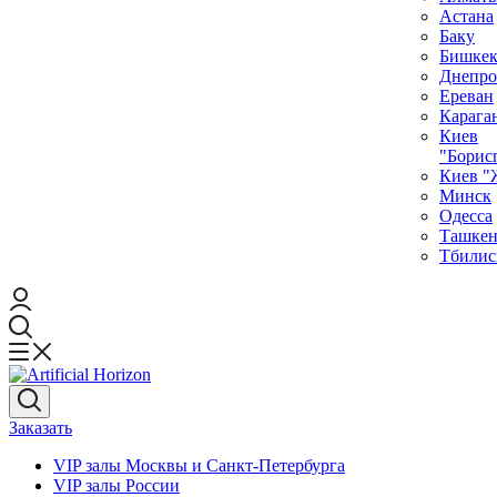
Астана
Баку
Бишке
Днепро
Ереван
Карага
Киев
"Борис
Киев "
Минск
Одесса
Ташкен
Тбилис
Заказать
VIP залы Москвы и Санкт-Петербурга
VIP залы Росcии