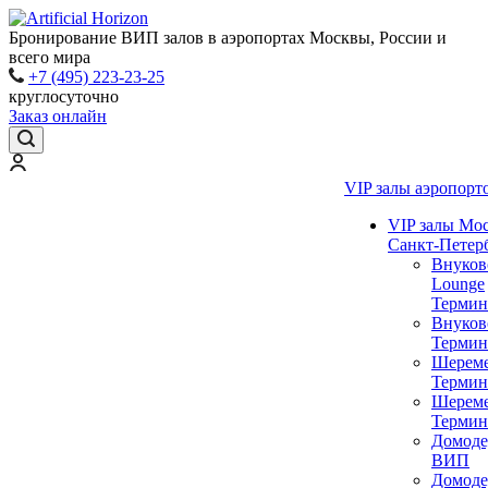
Бронирование ВИП залов в аэропортах Москвы, России и
всего мира
+7 (495) 223-23-25
круглосуточно
Заказ онлайн
VIP залы аэропорт
VIP залы Мо
Санкт-Петер
Внуков
Lounge
Термин
Внуков
Термин
Шереме
Термин
Шереме
Термин
Домоде
ВИП
Домоде