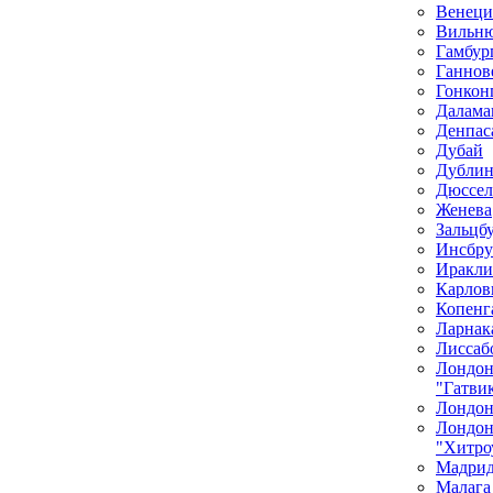
Венеци
Вильн
Гамбур
Ганнов
Гонкон
Далама
Денпас
Дубай
Дубли
Дюссел
Женева
Зальцб
Инсбру
Иракли
Карлов
Копенг
Ларнак
Лиссаб
Лондо
"Гатви
Лондон
Лондо
"Хитро
Мадри
Малага