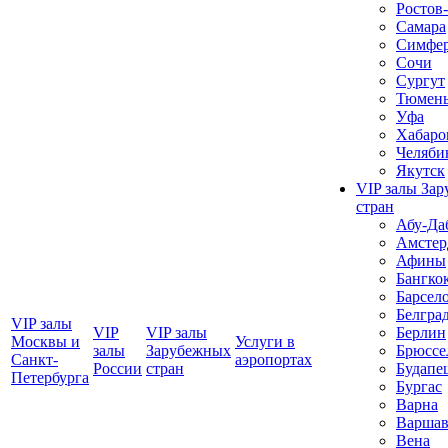
Ростов
Самара
Симфер
Сочи
Сургут
Тюмен
Уфа
Хабаро
Челяби
Якутск
VIP залы За
стран
Абу-Да
Амстер
Афины
Бангко
Барсел
Белгра
VIP залы
VIP
VIP залы
Берлин
Москвы и
Услуги в
залы
Зарубежных
Брюссе
Санкт-
аэропортах
Росcии
стран
Будапе
Петербурга
Бургас
Варна
Варшав
Вена