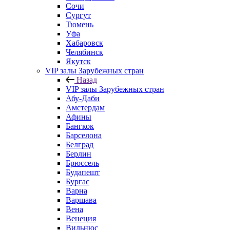
Сочи
Сургут
Тюмень
Уфа
Хабаровск
Челябинск
Якутск
VIP залы Зарубежных стран
Назад
VIP залы Зарубежных стран
Абу-Даби
Амстердам
Афины
Бангкок
Барселона
Белград
Берлин
Брюссель
Будапешт
Бургас
Варна
Варшава
Вена
Венеция
Вильнюс