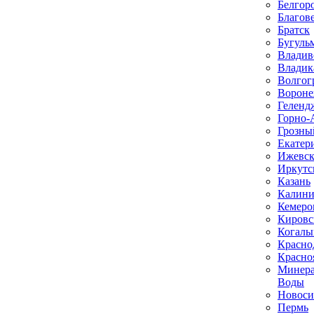
Белгор
Благов
Братск
Бугуль
Владив
Владик
Волгог
Ворон
Геленд
Горно-
Грозны
Екатер
Ижевс
Иркутс
Казань
Калини
Кемеро
Кировс
Когал
Красно
Красно
Минер
Воды
Новоси
Пермь