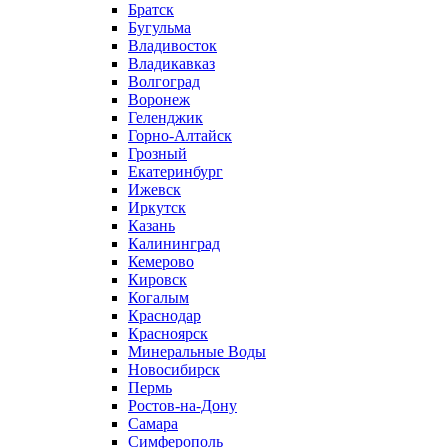
Братск
Бугульма
Владивосток
Владикавказ
Волгоград
Воронеж
Геленджик
Горно-Алтайск
Грозный
Екатеринбург
Ижевск
Иркутск
Казань
Калининград
Кемерово
Кировск
Когалым
Краснодар
Красноярск
Минеральные Воды
Новосибирск
Пермь
Ростов-на-Дону
Самара
Симферополь