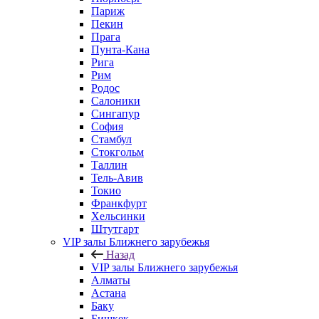
Париж
Пекин
Прага
Пунта-Кана
Рига
Рим
Родос
Салоники
Сингапур
София
Стамбул
Стокгольм
Таллин
Тель-Авив
Токио
Франкфурт
Хельсинки
Штутгарт
VIP залы Ближнего зарубежья
Назад
VIP залы Ближнего зарубежья
Алматы
Астана
Баку
Бишкек