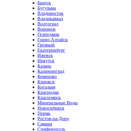
Братск
Бугульма
Владивосток
Владикавказ
Волгоград
Воронеж
Геленджик
Горно-Алтайск
Грозный
Екатеринбург
Ижевск
Иркутск
Казань
Калининград
Кемерово
Кировск
Когалым
Краснодар
Красноярск
Минеральные Воды
Новосибирск
Пермь
Ростов-на-Дону
Самара
Симферополь