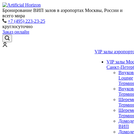
Бронирование ВИП залов в аэропортах Москвы, России и
всего мира
+7 (495) 223-23-25
круглосуточно
Заказ онлайн
VIP залы аэропорт
VIP залы Мо
Санкт-Петер
Внуков
Lounge
Термин
Внуков
Термин
Шереме
Термин
Шереме
Термин
Домоде
ВИП
Домоде