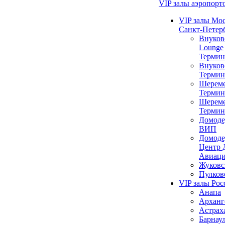
VIP залы аэропорт
VIP залы Мо
Санкт-Петер
Внуков
Lounge
Термин
Внуков
Термин
Шереме
Термин
Шереме
Термин
Домоде
ВИП
Домоде
Центр 
Авиац
Жуковс
Пулков
VIP залы Рос
Анапа
Арханг
Астрах
Барнау