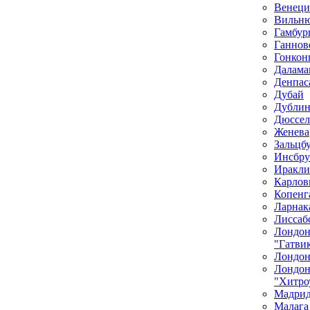
Венеци
Вильн
Гамбур
Ганнов
Гонкон
Далама
Денпас
Дубай
Дубли
Дюссел
Женева
Зальцб
Инсбру
Иракли
Карлов
Копенг
Ларнак
Лиссаб
Лондо
"Гатви
Лондон
Лондо
"Хитро
Мадри
Малага