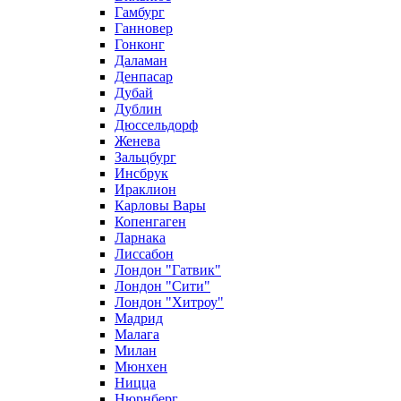
Гамбург
Ганновер
Гонконг
Даламан
Денпасар
Дубай
Дублин
Дюссельдорф
Женева
Зальцбург
Инсбрук
Ираклион
Карловы Вары
Копенгаген
Ларнака
Лиссабон
Лондон "Гатвик"
Лондон "Сити"
Лондон "Хитроу"
Мадрид
Малага
Милан
Мюнхен
Ницца
Нюрнберг