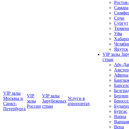
Ростов
Самара
Симфер
Сочи
Сургут
Тюмен
Уфа
Хабаро
Челяби
Якутск
VIP залы За
стран
Абу-Да
Амстер
Афины
Бангко
Барсел
Белгра
VIP залы
VIP
VIP залы
Берлин
Москвы и
Услуги в
залы
Зарубежных
Брюссе
Санкт-
аэропортах
Росcии
стран
Будапе
Петербурга
Бургас
Варна
Варшав
Вена