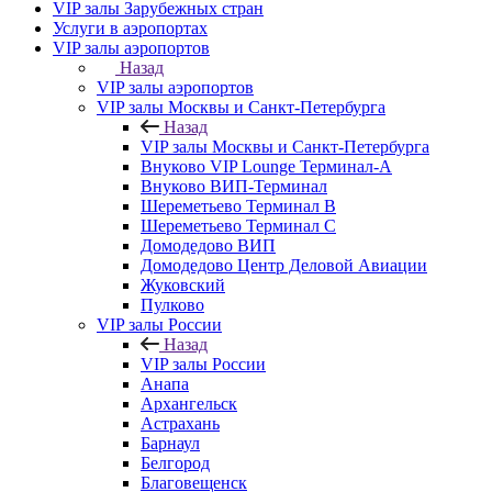
VIP залы Зарубежных стран
Услуги в аэропортах
VIP залы аэропортов
Назад
VIP залы аэропортов
VIP залы Москвы и Санкт-Петербурга
Назад
VIP залы Москвы и Санкт-Петербурга
Внуково VIP Lounge Терминал-А
Внуково ВИП-Терминал
Шереметьево Терминал B
Шереметьево Терминал C
Домодедово ВИП
Домодедово Центр Деловой Авиации
Жуковский
Пулково
VIP залы России
Назад
VIP залы России
Анапа
Архангельск
Астрахань
Барнаул
Белгород
Благовещенск