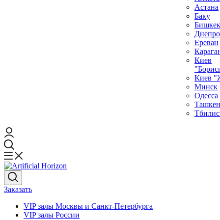
Астана
Баку
Бишке
Днепро
Ереван
Карага
Киев
"Борис
Киев "
Минск
Одесса
Ташкен
Тбилис
Заказать
VIP залы Москвы и Санкт-Петербурга
VIP залы Росcии