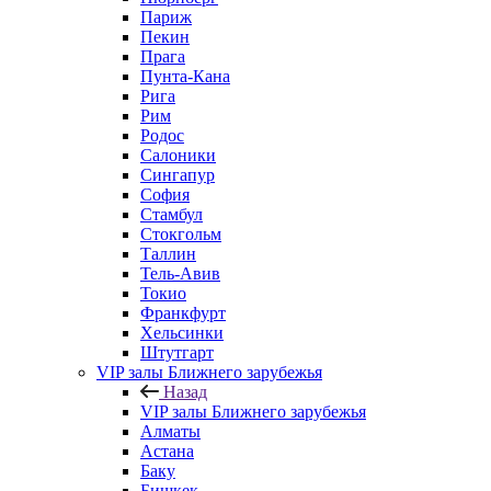
Париж
Пекин
Прага
Пунта-Кана
Рига
Рим
Родос
Салоники
Сингапур
София
Стамбул
Стокгольм
Таллин
Тель-Авив
Токио
Франкфурт
Хельсинки
Штутгарт
VIP залы Ближнего зарубежья
Назад
VIP залы Ближнего зарубежья
Алматы
Астана
Баку
Бишкек