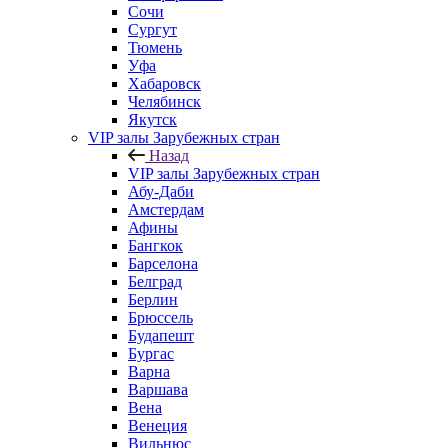
Сочи
Сургут
Тюмень
Уфа
Хабаровск
Челябинск
Якутск
VIP залы Зарубежных стран
Назад
VIP залы Зарубежных стран
Абу-Даби
Амстердам
Афины
Бангкок
Барселона
Белград
Берлин
Брюссель
Будапешт
Бургас
Варна
Варшава
Вена
Венеция
Вильнюс