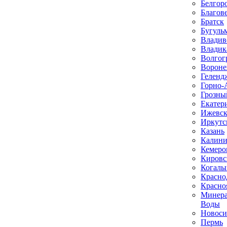
Белгор
Благов
Братск
Бугуль
Владив
Владик
Волгог
Ворон
Геленд
Горно-
Грозны
Екатер
Ижевс
Иркутс
Казань
Калини
Кемеро
Кировс
Когал
Красно
Красно
Минер
Воды
Новоси
Пермь