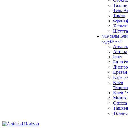
Стокго
Таллин
Тель-А
Токио
Франкф
Хельси
Штутга
VIP залы Бл
зарубежья
Алмат
Астана
Баку
Бишке
Днепро
Ереван
Карага
Киев
"Борис
Киев "
Минск
Одесса
Ташкен
Тбилис