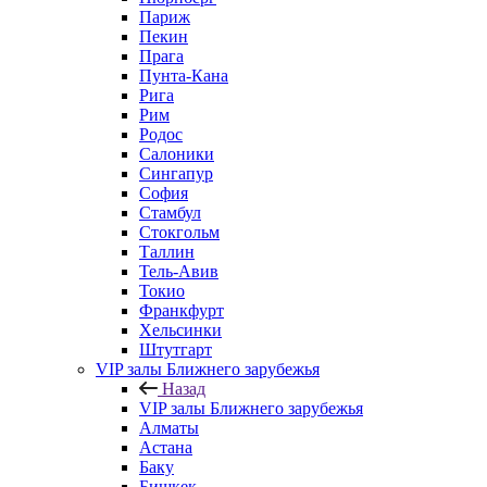
Париж
Пекин
Прага
Пунта-Кана
Рига
Рим
Родос
Салоники
Сингапур
София
Стамбул
Стокгольм
Таллин
Тель-Авив
Токио
Франкфурт
Хельсинки
Штутгарт
VIP залы Ближнего зарубежья
Назад
VIP залы Ближнего зарубежья
Алматы
Астана
Баку
Бишкек