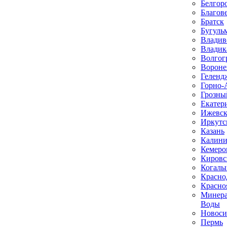
Белгор
Благов
Братск
Бугуль
Владив
Владик
Волгог
Ворон
Геленд
Горно-
Грозны
Екатер
Ижевс
Иркутс
Казань
Калини
Кемеро
Кировс
Когал
Красно
Красно
Минер
Воды
Новоси
Пермь