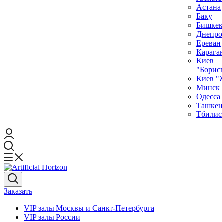
Астана
Баку
Бишке
Днепро
Ереван
Карага
Киев
"Борис
Киев "
Минск
Одесса
Ташкен
Тбилис
Заказать
VIP залы Москвы и Санкт-Петербурга
VIP залы Росcии