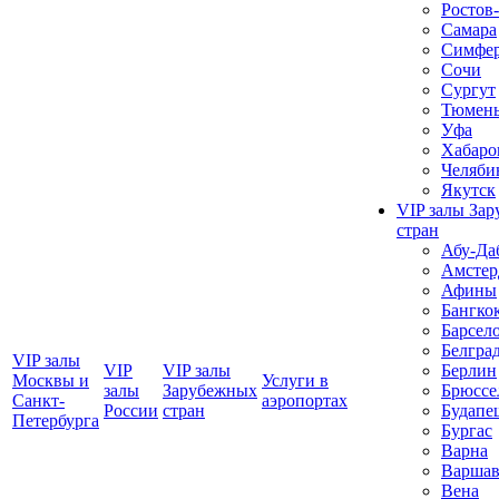
Ростов
Самара
Симфер
Сочи
Сургут
Тюмен
Уфа
Хабаро
Челяби
Якутск
VIP залы За
стран
Абу-Да
Амстер
Афины
Бангко
Барсел
Белгра
VIP залы
VIP
VIP залы
Берлин
Москвы и
Услуги в
залы
Зарубежных
Брюссе
Санкт-
аэропортах
Росcии
стран
Будапе
Петербурга
Бургас
Варна
Варшав
Вена