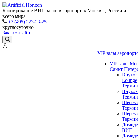
Бронирование ВИП залов в аэропортах Москвы, России и
всего мира
+7 (495) 223-23-25
круглосуточно
Заказ онлайн
VIP залы аэропорт
VIP залы Мо
Санкт-Петер
Внуков
Lounge
Термин
Внуков
Термин
Шереме
Термин
Шереме
Термин
Домоде
ВИП
Домоде