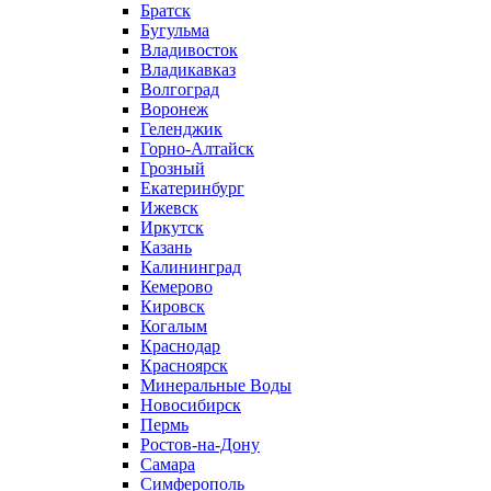
Братск
Бугульма
Владивосток
Владикавказ
Волгоград
Воронеж
Геленджик
Горно-Алтайск
Грозный
Екатеринбург
Ижевск
Иркутск
Казань
Калининград
Кемерово
Кировск
Когалым
Краснодар
Красноярск
Минеральные Воды
Новосибирск
Пермь
Ростов-на-Дону
Самара
Симферополь