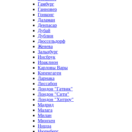
Гамбург
Ганновер
Гонконг
Даламан
Денпасар
Дубай
Дублин
Дюссельдорф
Женева
Зальцбург
Инсбрук
Ираклион
Карловы Вары
Копенгаген
Ларнака
Лиссабон
Лондон "Гатвик"
Лондон "Сити"
Лондон "Хитроу"
Мадрид
Малага
Милан
Мюнхен
Ницца
Нюрнберг