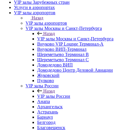
VIP залы Зарубежных стран
Услуги в аэропортах
VIP залы аэропортов
Назад
VIP залы аэропортов
VIP залы Москвы и Санкт-Петербурга
Назад
VIP залы Москвы и Санкт-Петербурга
Внуково VIP Lounge Терминал-А
Внуково ВИП-Терминал
Шереметьево Терминал B
Шереметьево Терминал C
Домодедово ВИП
Домодедово Центр Деловой Авиации
Жуковский
Пулково
VIP залы России
Назад
VIP залы России
Анапа
Архангельск
Астрахань
Барнаул
Белгород
Благовещенск