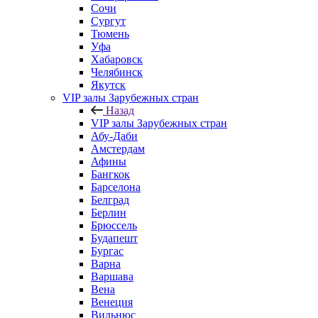
Сочи
Сургут
Тюмень
Уфа
Хабаровск
Челябинск
Якутск
VIP залы Зарубежных стран
Назад
VIP залы Зарубежных стран
Абу-Даби
Амстердам
Афины
Бангкок
Барселона
Белград
Берлин
Брюссель
Будапешт
Бургас
Варна
Варшава
Вена
Венеция
Вильнюс