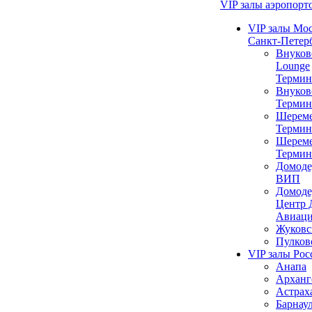
VIP залы аэропорт
VIP залы Мо
Санкт-Петер
Внуков
Lounge
Термин
Внуков
Термин
Шереме
Термин
Шереме
Термин
Домоде
ВИП
Домоде
Центр 
Авиац
Жуковс
Пулков
VIP залы Рос
Анапа
Арханг
Астрах
Барнау