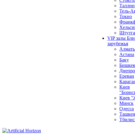
Стокго
Таллин
Тель-А
Токио
Франкф
Хельси
Штутга
VIP залы Бл
зарубежья
Алмат
Астана
Баку
Бишке
Днепро
Ереван
Карага
Киев
"Борис
Киев "
Минск
Одесса
Ташкен
Тбилис