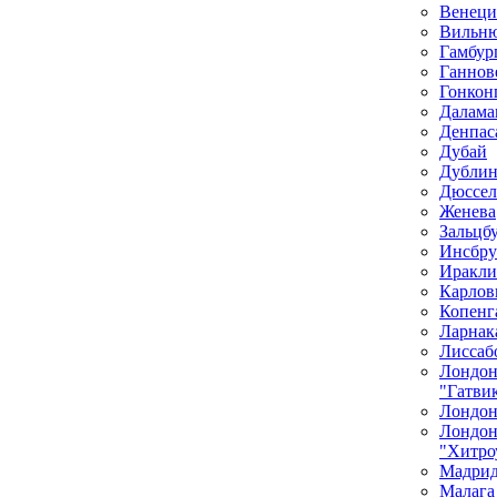
Венеци
Вильн
Гамбур
Ганнов
Гонкон
Далама
Денпас
Дубай
Дубли
Дюссел
Женева
Зальцб
Инсбру
Иракли
Карлов
Копенг
Ларнак
Лиссаб
Лондо
"Гатви
Лондон
Лондо
"Хитро
Мадри
Малага