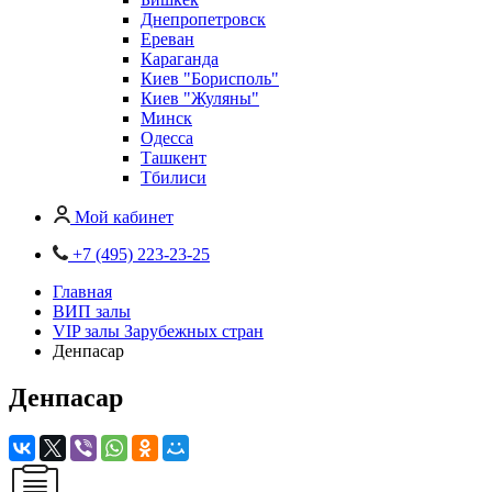
Днепропетровск
Ереван
Караганда
Киев "Борисполь"
Киев "Жуляны"
Минск
Одесса
Ташкент
Тбилиси
Мой кабинет
+7 (495) 223-23-25
Главная
ВИП залы
VIP залы Зарубежных стран
Денпасар
Денпасар