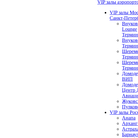
VIP залы аэропорт
VIP залы Мо
Санкт-Петер
Внуков
Lounge
Термин
Внуков
Термин
Шереме
Термин
Шереме
Термин
Домоде
ВИП
Домоде
Центр 
Авиац
Жуковс
Пулков
VIP залы Рос
Анапа
Арханг
Астрах
Барнау