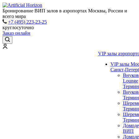
Бронирование ВИП залов в аэропортах Москвы, России и
всего мира
+7 (495) 223-23-25
круглосуточно
Заказ онлайн
VIP залы аэропорт
VIP залы Мо
Санкт-Петер
Внуков
Lounge
Термин
Внуков
Термин
Шереме
Термин
Шереме
Термин
Домоде
ВИП
Домоде