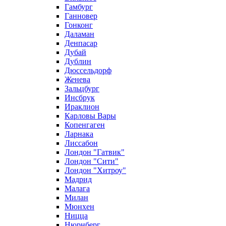
Гамбург
Ганновер
Гонконг
Даламан
Денпасар
Дубай
Дублин
Дюссельдорф
Женева
Зальцбург
Инсбрук
Ираклион
Карловы Вары
Копенгаген
Ларнака
Лиссабон
Лондон "Гатвик"
Лондон "Сити"
Лондон "Хитроу"
Мадрид
Малага
Милан
Мюнхен
Ницца
Нюрнберг