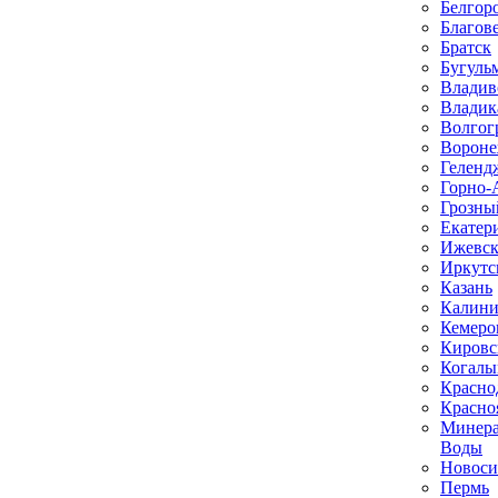
Белгор
Благов
Братск
Бугуль
Владив
Владик
Волгог
Ворон
Геленд
Горно-
Грозны
Екатер
Ижевс
Иркутс
Казань
Калини
Кемеро
Кировс
Когал
Красно
Красно
Минер
Воды
Новоси
Пермь