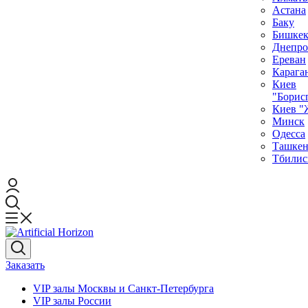
Астана
Баку
Бишке
Днепро
Ереван
Карага
Киев
"Борис
Киев "
Минск
Одесса
Ташкен
Тбилис
Заказать
VIP залы Москвы и Санкт-Петербурга
VIP залы Росcии