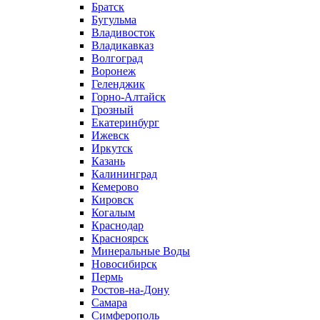
Братск
Бугульма
Владивосток
Владикавказ
Волгоград
Воронеж
Геленджик
Горно-Алтайск
Грозный
Екатеринбург
Ижевск
Иркутск
Казань
Калининград
Кемерово
Кировск
Когалым
Краснодар
Красноярск
Минеральные Воды
Новосибирск
Пермь
Ростов-на-Дону
Самара
Симферополь