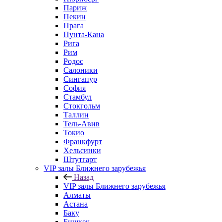
Париж
Пекин
Прага
Пунта-Кана
Рига
Рим
Родос
Салоники
Сингапур
София
Стамбул
Стокгольм
Таллин
Тель-Авив
Токио
Франкфурт
Хельсинки
Штутгарт
VIP залы Ближнего зарубежья
Назад
VIP залы Ближнего зарубежья
Алматы
Астана
Баку
Бишкек