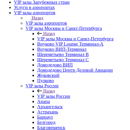
VIP залы Зарубежных стран
Услуги в аэропортах
VIP залы аэропортов
Назад
VIP залы аэропортов
VIP залы Москвы и Санкт-Петербурга
Назад
VIP залы Москвы и Санкт-Петербурга
Внуково VIP Lounge Терминал-А
Внуково ВИП-Терминал
Шереметьево Терминал B
Шереметьево Терминал C
Домодедово ВИП
Домодедово Центр Деловой Авиации
Жуковский
Пулково
VIP залы России
Назад
VIP залы России
Анапа
Архангельск
Астрахань
Барнаул
Белгород
Благовещенск