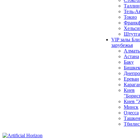
Стокго
Таллин
Тель-А
Токио
Франкф
Хельси
Штутга
VIP залы Бл
зарубежья
Алмат
Астана
Баку
Бишке
Днепро
Ереван
Карага
Киев
"Борис
Киев "
Минск
Одесса
Ташкен
Тбилис