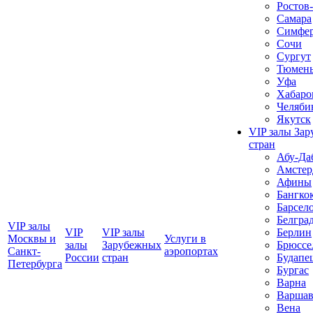
Ростов
Самара
Симфер
Сочи
Сургут
Тюмен
Уфа
Хабаро
Челяби
Якутск
VIP залы За
стран
Абу-Да
Амстер
Афины
Бангко
Барсел
Белгра
VIP залы
VIP
VIP залы
Берлин
Москвы и
Услуги в
залы
Зарубежных
Брюссе
Санкт-
аэропортах
Росcии
стран
Будапе
Петербурга
Бургас
Варна
Варшав
Вена