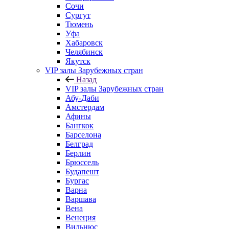
Сочи
Сургут
Тюмень
Уфа
Хабаровск
Челябинск
Якутск
VIP залы Зарубежных стран
Назад
VIP залы Зарубежных стран
Абу-Даби
Амстердам
Афины
Бангкок
Барселона
Белград
Берлин
Брюссель
Будапешт
Бургас
Варна
Варшава
Вена
Венеция
Вильнюс