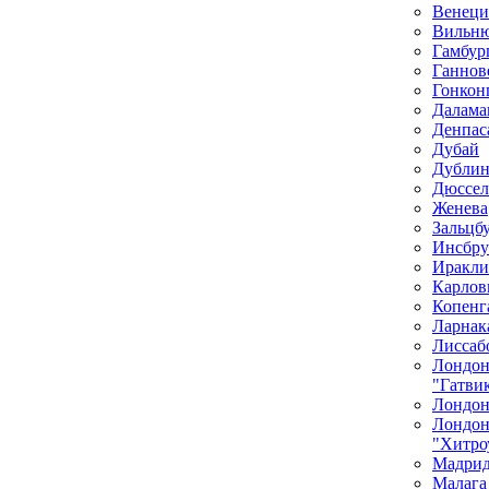
Венеци
Вильн
Гамбур
Ганнов
Гонкон
Далама
Денпас
Дубай
Дубли
Дюссел
Женева
Зальцб
Инсбру
Иракли
Карлов
Копенг
Ларнак
Лиссаб
Лондо
"Гатви
Лондон
Лондо
"Хитро
Мадри
Малага