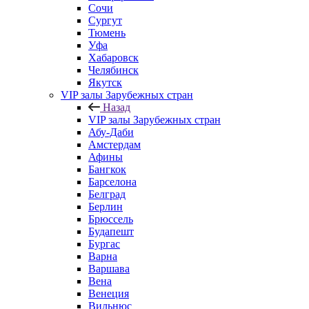
Сочи
Сургут
Тюмень
Уфа
Хабаровск
Челябинск
Якутск
VIP залы Зарубежных стран
Назад
VIP залы Зарубежных стран
Абу-Даби
Амстердам
Афины
Бангкок
Барселона
Белград
Берлин
Брюссель
Будапешт
Бургас
Варна
Варшава
Вена
Венеция
Вильнюс