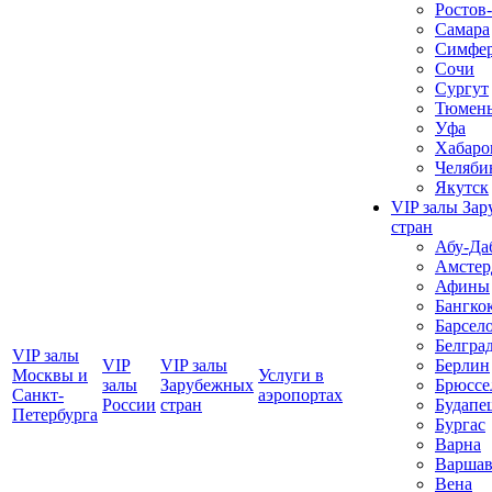
Ростов
Самара
Симфер
Сочи
Сургут
Тюмен
Уфа
Хабаро
Челяби
Якутск
VIP залы За
стран
Абу-Да
Амстер
Афины
Бангко
Барсел
Белгра
VIP залы
VIP
VIP залы
Берлин
Москвы и
Услуги в
залы
Зарубежных
Брюссе
Санкт-
аэропортах
Росcии
стран
Будапе
Петербурга
Бургас
Варна
Варшав
Вена