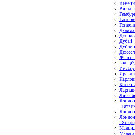
Венеци
Вильн
Гамбур
Ганнов
Гонкон
Далама
Денпас
Дубай
Дубли
Дюссел
Женева
Зальцб
Инсбру
Иракли
Карлов
Копенг
Ларнак
Лиссаб
Лондо
"Гатви
Лондон
Лондо
"Хитро
Мадри
Малага