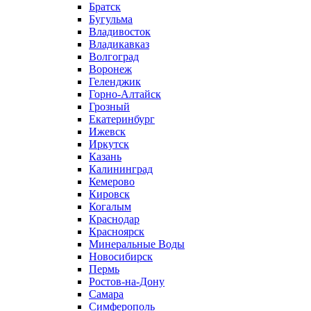
Братск
Бугульма
Владивосток
Владикавказ
Волгоград
Воронеж
Геленджик
Горно-Алтайск
Грозный
Екатеринбург
Ижевск
Иркутск
Казань
Калининград
Кемерово
Кировск
Когалым
Краснодар
Красноярск
Минеральные Воды
Новосибирск
Пермь
Ростов-на-Дону
Самара
Симферополь