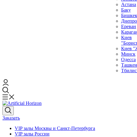
Астана
Баку
Бишке
Днепро
Ереван
Карага
Киев
"Борис
Киев "
Минск
Одесса
Ташкен
Тбилис
Заказать
VIP залы Москвы и Санкт-Петербурга
VIP залы Росcии