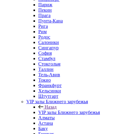
Париж
Пекин
Прага
Пунта-Кана
Рига
Рим
Родос
Салоники
Сингапур
София
Стамбул
Стокгольм
Таллин
Тель-Авив
Токио
Франкфурт
Хельсинки
Штутгарт
VIP залы Ближнего зарубежья
Назад
VIP залы Ближнего зарубежья
Алматы
Астана
Баку
Бишкек