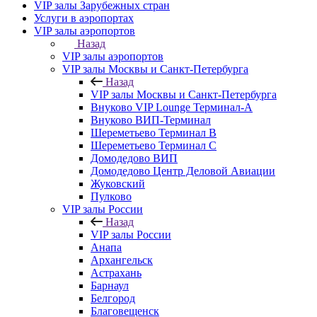
VIP залы Зарубежных стран
Услуги в аэропортах
VIP залы аэропортов
Назад
VIP залы аэропортов
VIP залы Москвы и Санкт-Петербурга
Назад
VIP залы Москвы и Санкт-Петербурга
Внуково VIP Lounge Терминал-А
Внуково ВИП-Терминал
Шереметьево Терминал B
Шереметьево Терминал C
Домодедово ВИП
Домодедово Центр Деловой Авиации
Жуковский
Пулково
VIP залы России
Назад
VIP залы России
Анапа
Архангельск
Астрахань
Барнаул
Белгород
Благовещенск