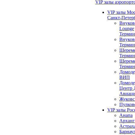
VIP залы аэропорт
VIP залы Мо
Санкт-Петер
Внуков
Lounge
Термин
Внуков
Термин
Шереме
Термин
Шереме
Термин
Домоде
ВИП
Домоде
Центр 
Авиац
Жуковс
Пулков
VIP залы Рос
Анапа
Арханг
Астрах
Барнау