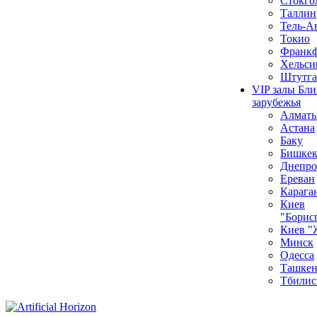
Стокго
Таллин
Тель-А
Токио
Франкф
Хельси
Штутга
VIP залы Бл
зарубежья
Алмат
Астана
Баку
Бишке
Днепро
Ереван
Карага
Киев
"Борис
Киев "
Минск
Одесса
Ташкен
Тбилис