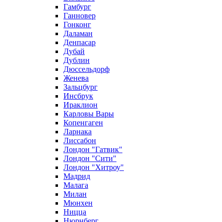
Гамбург
Ганновер
Гонконг
Даламан
Денпасар
Дубай
Дублин
Дюссельдорф
Женева
Зальцбург
Инсбрук
Ираклион
Карловы Вары
Копенгаген
Ларнака
Лиссабон
Лондон "Гатвик"
Лондон "Сити"
Лондон "Хитроу"
Мадрид
Малага
Милан
Мюнхен
Ницца
Нюрнберг