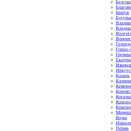
Белгор
Благов
Братск
Бугуль
Владив
Владик
Волгог
Ворон
Геленд
Горно-
Грозны
Екатер
Ижевс
Иркутс
Казань
Калини
Кемеро
Кировс
Когал
Красно
Красно
Минер
Воды
Новоси
Пермь