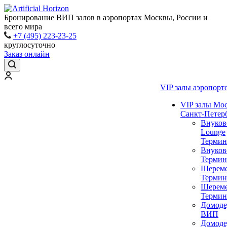
Бронирование ВИП залов в аэропортах Москвы, России и
всего мира
+7 (495) 223-23-25
круглосуточно
Заказ онлайн
VIP залы аэропорт
VIP залы Мо
Санкт-Петер
Внуков
Lounge
Термин
Внуков
Термин
Шереме
Термин
Шереме
Термин
Домоде
ВИП
Домоде