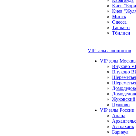
Караганда
Киев "Бори
Киев "Жул
Минск
Одесса
Ташкент
Тбилиси
VIP залы аэропортов
VIP залы Москвы
Внуково VI
Внуково В
Шереметье
Шереметье
Домодедо
Домодедов
Жуковский
Пулково
VIP залы России
Анапа
Архангель
Астрахань
Барнаул