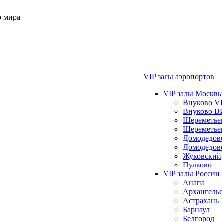
о мира
VIP залы аэропортов
VIP залы Москвы
Внуково VI
Внуково В
Шереметье
Шереметье
Домодедо
Домодедов
Жуковский
Пулково
VIP залы России
Анапа
Архангель
Астрахань
Барнаул
Белгород