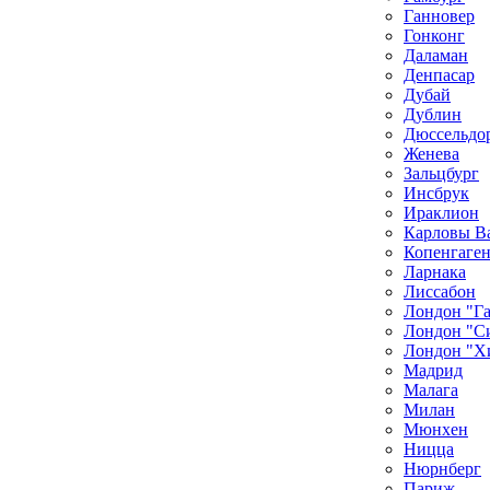
Ганновер
Гонконг
Даламан
Денпасар
Дубай
Дублин
Дюссельдо
Женева
Зальцбург
Инсбрук
Ираклион
Карловы В
Копенгаге
Ларнака
Лиссабон
Лондон "Г
Лондон "С
Лондон "Х
Мадрид
Малага
Милан
Мюнхен
Ницца
Нюрнберг
Париж