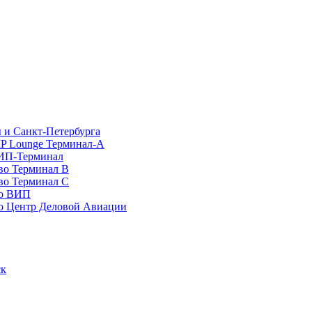
 и Санкт-Петербурга
P Lounge Терминал-А
ИП-Терминал
во Терминал B
во Терминал C
во ВИП
о Центр Деловой Авиации
ск