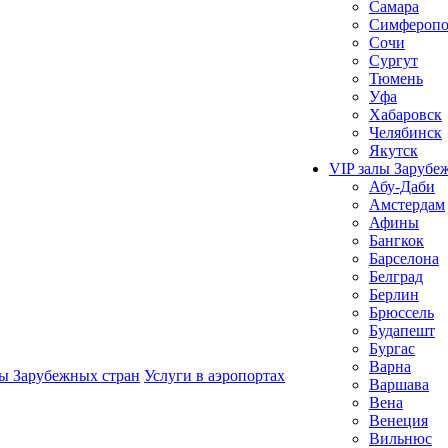
Самара
Симферопо
Сочи
Сургут
Тюмень
Уфа
Хабаровск
Челябинск
Якутск
VIP залы Зарубе
Абу-Даби
Амстердам
Афины
Бангкок
Барселона
Белград
Берлин
Брюссель
Будапешт
Бургас
Варна
лы Зарубежных стран
Услуги в аэропортах
Варшава
Вена
Венеция
Вильнюс