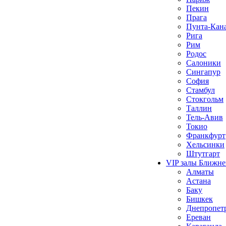
Пекин
Прага
Пунта-Кан
Рига
Рим
Родос
Салоники
Сингапур
София
Стамбул
Стокгольм
Таллин
Тель-Авив
Токио
Франкфурт
Хельсинки
Штутгарт
VIP залы Ближне
Алматы
Астана
Баку
Бишкек
Днепропет
Ереван