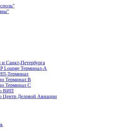
споль"
яны"
 и Санкт-Петербурга
P Lounge Терминал-А
ИП-Терминал
во Терминал B
во Терминал C
во ВИП
о Центр Деловой Авиации
ск