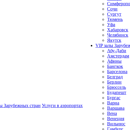
Симферопо
Сочи
Сургут
Тюмень
Уфа
Хабаровск
Челябинск
Якутск
VIP залы Зарубе
Абу-Даби
Амстердам
Афины
Бангкок
Барселона
Белград
Берлин
Брюссель
Будапешт
Бургас
Варна
лы Зарубежных стран
Услуги в аэропортах
Варшава
Вена
Венеция
Вильнюс
Гамбург