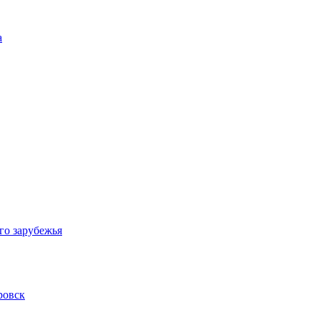
а
го зарубежья
ровск