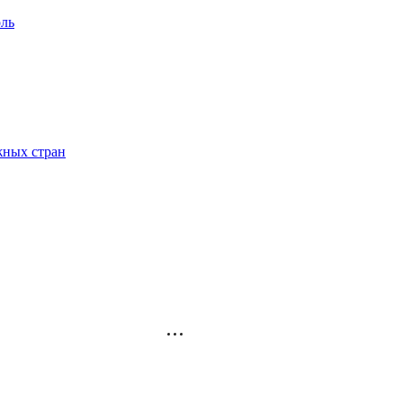
ль
жных стран