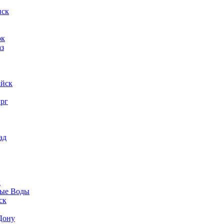
нск
ок
аз
айск
ург
ад
к
ые Воды
ск
Дону