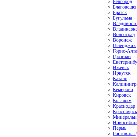
Белгород
Благовеще
Братск
Бугульма
Владивост
Владикавк
Волгоград
Воронеж
Геленджик
Горно-Алт
Грозный
Екатеринб
Ижевск
Иркутск
Казань
Калинингр
Кемерово
Кировск
Когалым
Краснодар
Красноярс
Минеральн
Новосибир
Пермь
Ростов-на-