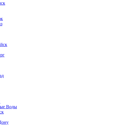
нск
ок
аз
айск
ург
ад
к
ые Воды
ск
Дону