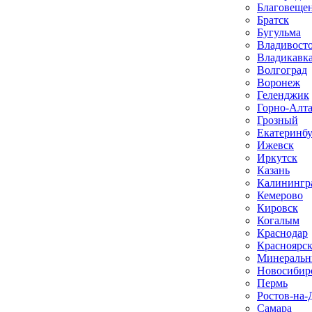
Благовеще
Братск
Бугульма
Владивост
Владикавк
Волгоград
Воронеж
Геленджик
Горно-Алт
Грозный
Екатеринб
Ижевск
Иркутск
Казань
Калинингр
Кемерово
Кировск
Когалым
Краснодар
Красноярс
Минеральн
Новосибир
Пермь
Ростов-на-
Самара