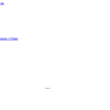
ль
жных стран