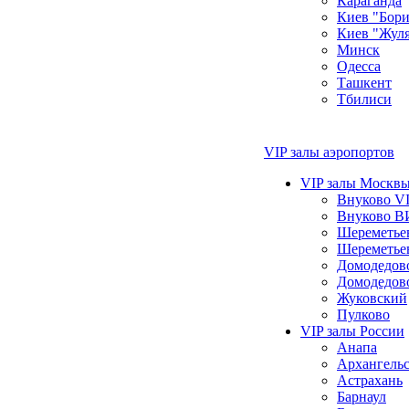
Караганда
Киев "Бори
Киев "Жул
Минск
Одесса
Ташкент
Тбилиси
VIP залы аэропортов
VIP залы Москвы
Внуково VI
Внуково В
Шереметье
Шереметье
Домодедо
Домодедов
Жуковский
Пулково
VIP залы России
Анапа
Архангель
Астрахань
Барнаул