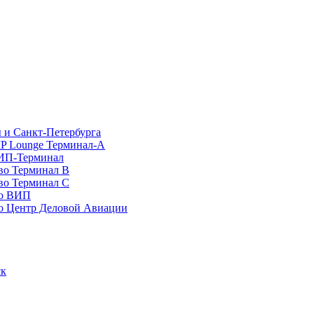
 и Санкт-Петербурга
P Lounge Терминал-А
ИП-Терминал
во Терминал B
во Терминал C
во ВИП
о Центр Деловой Авиации
ск