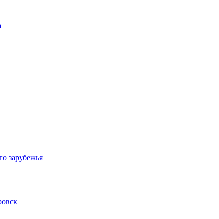
а
го зарубежья
ровск