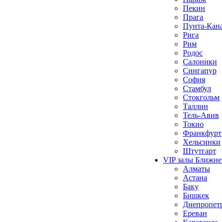
Пекин
Прага
Пунта-Кан
Рига
Рим
Родос
Салоники
Сингапур
София
Стамбул
Стокгольм
Таллин
Тель-Авив
Токио
Франкфурт
Хельсинки
Штутгарт
VIP залы Ближне
Алматы
Астана
Баку
Бишкек
Днепропет
Ереван