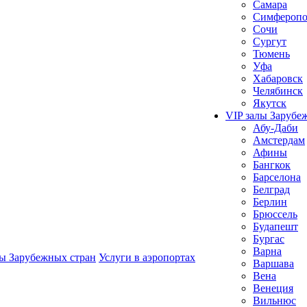
Самара
Симферопо
Сочи
Сургут
Тюмень
Уфа
Хабаровск
Челябинск
Якутск
VIP залы Зарубе
Абу-Даби
Амстердам
Афины
Бангкок
Барселона
Белград
Берлин
Брюссель
Будапешт
Бургас
Варна
лы Зарубежных стран
Услуги в аэропортах
Варшава
Вена
Венеция
Вильнюс