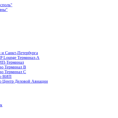
споль"
яны"
 и Санкт-Петербурга
P Lounge Терминал-А
ИП-Терминал
во Терминал B
во Терминал C
во ВИП
о Центр Деловой Авиации
ск