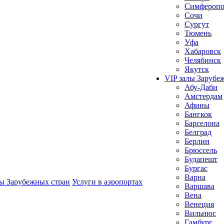
Симферопо
Сочи
Сургут
Тюмень
Уфа
Хабаровск
Челябинск
Якутск
VIP залы Зарубе
Абу-Даби
Амстердам
Афины
Бангкок
Барселона
Белград
Берлин
Брюссель
Будапешт
Бургас
Варна
лы Зарубежных стран
Услуги в аэропортах
Варшава
Вена
Венеция
Вильнюс
Гамбург