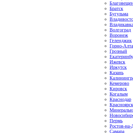
Благовеще
Братск
Бугульма
Владивост
Владикавк
Волгоград
Воронеж
Геленджик
Горно-Алт
Грозный
Екатеринб
Ижевск
Иркутск
Казань
Калинингр
Кемерово
Кировск
Когалым
Краснодар
Красноярс
Минеральн
Новосибир
Пермь
Ростов-на-
Самара