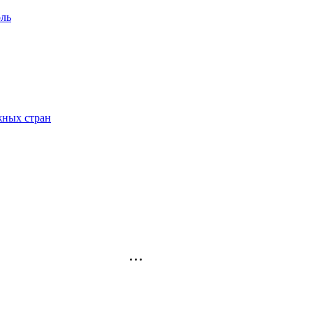
ль
жных стран