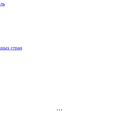
ль
жных стран