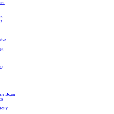
нск
ок
аз
айск
ург
ад
к
ые Воды
ск
Дону