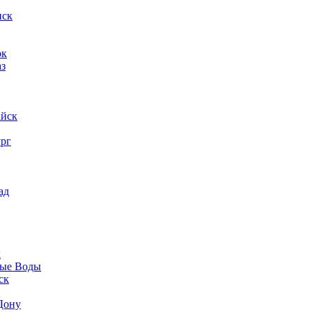
нск
ок
аз
айск
ург
ад
к
ые Воды
ск
Дону