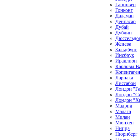
Ганновер
Гонконг
Даламан
Денпасар
Дубай
Дублин
Дюссельдо
Женева
Зальцбург
Инсбрук
Ираклион
Карловы В
Копенгаге
Ларнака
Лиссабон
Лондон "Г
Лондон "С
Лондон "Х
Мадрид
Малага
Милан
Мюнхен
Ницца
Нюрнберг
Париж