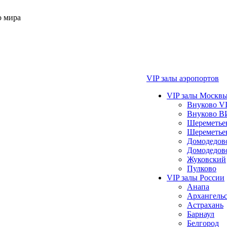
о мира
VIP залы аэропортов
VIP залы Москвы
Внуково VI
Внуково В
Шереметье
Шереметье
Домодедо
Домодедов
Жуковский
Пулково
VIP залы России
Анапа
Архангель
Астрахань
Барнаул
Белгород