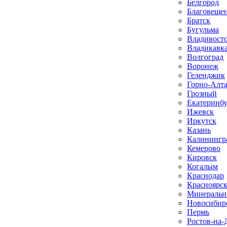
Белгород
Благовеще
Братск
Бугульма
Владивост
Владикавк
Волгоград
Воронеж
Геленджик
Горно-Алт
Грозный
Екатеринб
Ижевск
Иркутск
Казань
Калинингр
Кемерово
Кировск
Когалым
Краснодар
Красноярс
Минеральн
Новосибир
Пермь
Ростов-на-