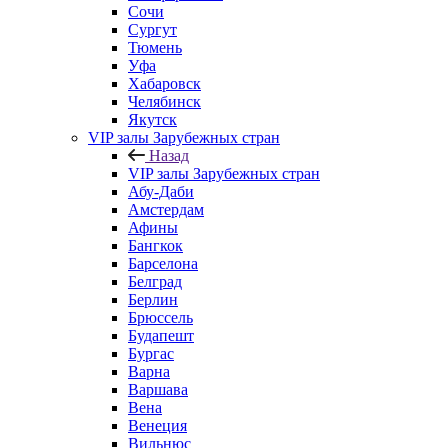
Сочи
Сургут
Тюмень
Уфа
Хабаровск
Челябинск
Якутск
VIP залы Зарубежных стран
Назад
VIP залы Зарубежных стран
Абу-Даби
Амстердам
Афины
Бангкок
Барселона
Белград
Берлин
Брюссель
Будапешт
Бургас
Варна
Варшава
Вена
Венеция
Вильнюс