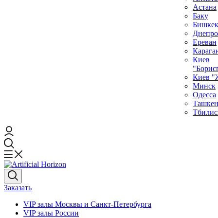
Астана
Баку
Бишке
Днепро
Ереван
Карага
Киев
"Борис
Киев "
Минск
Одесса
Ташкен
Тбилис
Заказать
VIP залы Москвы и Санкт-Петербурга
VIP залы Росcии