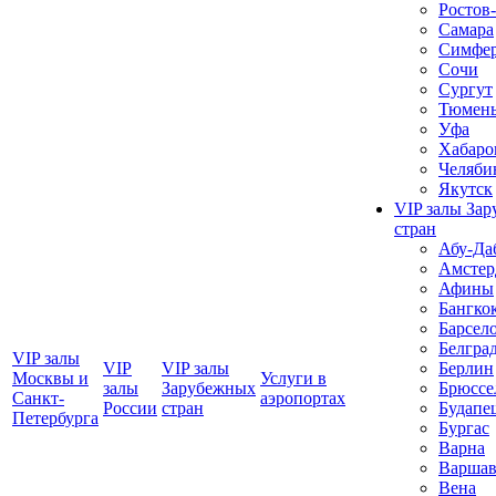
Ростов
Самара
Симфер
Сочи
Сургут
Тюмен
Уфа
Хабаро
Челяби
Якутск
VIP залы За
стран
Абу-Да
Амстер
Афины
Бангко
Барсел
Белгра
VIP залы
VIP
VIP залы
Берлин
Москвы и
Услуги в
залы
Зарубежных
Брюссе
Санкт-
аэропортах
Росcии
стран
Будапе
Петербурга
Бургас
Варна
Варшав
Вена