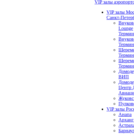
VIP залы аэропорт
VIP залы Мо
Санкт-Петер
Внуков
Lounge
Термин
Внуков
Термин
Шереме
Термин
Шереме
Термин
Домоде
ВИП
Домоде
Центр 
Авиац
Жуковс
Пулков
VIP залы Рос
Анапа
Арханг
Астрах
Барнау