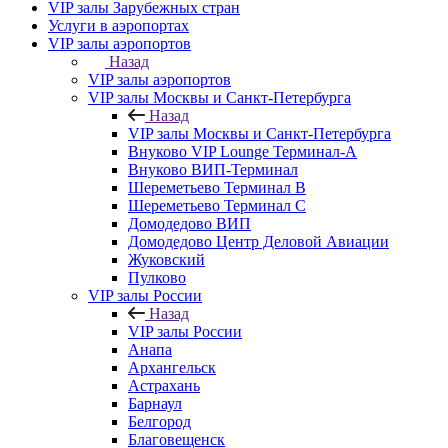
VIP залы Зарубежных стран
Услуги в аэропортах
VIP залы аэропортов
Назад
VIP залы аэропортов
VIP залы Москвы и Санкт-Петербурга
Назад
VIP залы Москвы и Санкт-Петербурга
Внуково VIP Lounge Терминал-А
Внуково ВИП-Терминал
Шереметьево Терминал B
Шереметьево Терминал C
Домодедово ВИП
Домодедово Центр Деловой Авиации
Жуковский
Пулково
VIP залы России
Назад
VIP залы России
Анапа
Архангельск
Астрахань
Барнаул
Белгород
Благовещенск