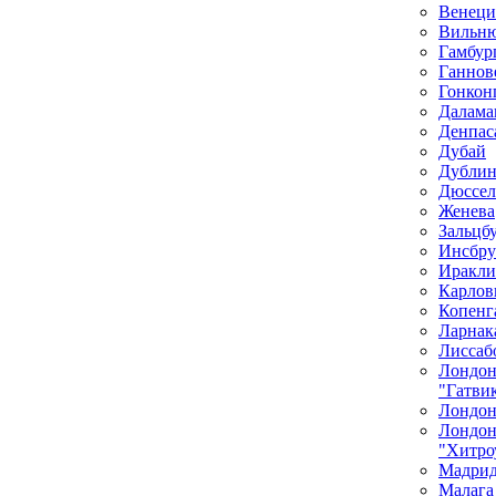
Венеци
Вильн
Гамбур
Ганнов
Гонкон
Далама
Денпас
Дубай
Дубли
Дюссел
Женева
Зальцб
Инсбру
Иракли
Карлов
Копенг
Ларнак
Лиссаб
Лондо
"Гатви
Лондон
Лондо
"Хитро
Мадри
Малага