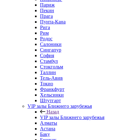
Париж
Пекин
Прага
Пунта-Кана
Рига
Рим
Родос
Салоники
Сингапур
София
Стамбул
Стокгольм
Таллин
Тель-Авив
Токио
Франкфурт
Хельсинки
Штутгарт
VIP залы Ближнего зарубежья
Назад
VIP залы Ближнего зарубежья
Алматы
Астана
Баку
Бишкек