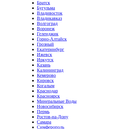
Братск
Бугульма
Владивосток
Владикавказ
Волгоград
Воронеж
Геленджик
Горно-Алтайск
Грозный
Екатеринбург
Ижевск
Иркутск
Казань
Калининград
Кемерово
Кировск
Когалым
Краснодар
Красноярск
Минеральные Воды
Новосибирск
Пермь
Ростов-на-Дону
Самара
Симферополь