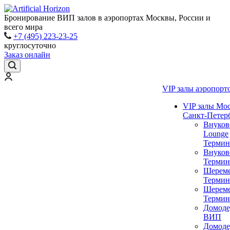
Бронирование ВИП залов в аэропортах Москвы, России и
всего мира
+7 (495) 223-23-25
круглосуточно
Заказ онлайн
VIP залы аэропорт
VIP залы Мо
Санкт-Петер
Внуков
Lounge
Термин
Внуков
Термин
Шереме
Термин
Шереме
Термин
Домоде
ВИП
Домоде