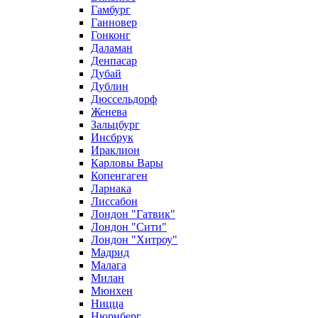
Гамбург
Ганновер
Гонконг
Даламан
Денпасар
Дубай
Дублин
Дюссельдорф
Женева
Зальцбург
Инсбрук
Ираклион
Карловы Вары
Копенгаген
Ларнака
Лиссабон
Лондон "Гатвик"
Лондон "Сити"
Лондон "Хитроу"
Мадрид
Малага
Милан
Мюнхен
Ницца
Нюрнберг