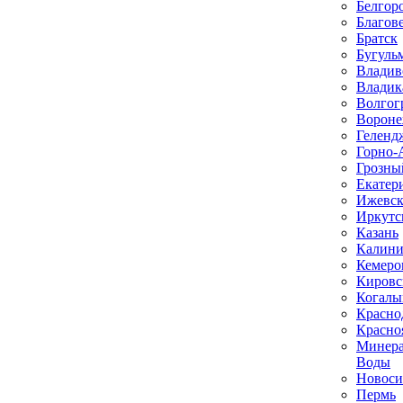
Белгор
Благов
Братск
Бугуль
Владив
Владик
Волгог
Ворон
Геленд
Горно-
Грозны
Екатер
Ижевс
Иркутс
Казань
Калини
Кемеро
Кировс
Когал
Красно
Красно
Минер
Воды
Новоси
Пермь