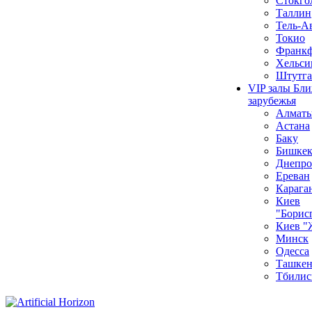
Стокго
Таллин
Тель-А
Токио
Франкф
Хельси
Штутга
VIP залы Бл
зарубежья
Алмат
Астана
Баку
Бишке
Днепро
Ереван
Карага
Киев
"Борис
Киев "
Минск
Одесса
Ташкен
Тбилис