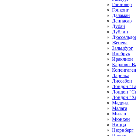
Ганновер
Гонконг
Даламан
Денпасар
Дубай
Дублин
Дюссельдо
Женева
Зальцбург
Инсбрук
Ираклион
Карловы В
Копенгаге
Ларнака
Лиссабон
Лондон "Г
Лондон "С
Лондон "Х
Мадрид
Малага
Милан
Мюнхен
Ницца
Нюрнберг
Париж