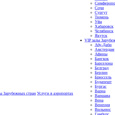
Симферопо
Сочи
Сургут
Тюмень
Уфа
Хабаровск
Челябинск
Якутск
VIP залы Зарубе
Абу-Даби
Амстердам
Афины
Бангкок
Барселона
Белград
Берлин
Брюссель
Будапешт
Бургас
Варна
лы Зарубежных стран
Услуги в аэропортах
Варшава
Вена
Венеция
Вильнюс
Гамбург