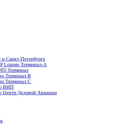
 и Санкт-Петербурга
P Lounge Терминал-А
ИП-Терминал
во Терминал B
во Терминал C
во ВИП
о Центр Деловой Авиации
ск