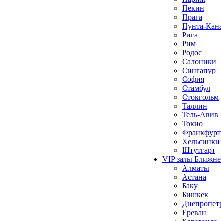
Пекин
Прага
Пунта-Кан
Рига
Рим
Родос
Салоники
Сингапур
София
Стамбул
Стокгольм
Таллин
Тель-Авив
Токио
Франкфурт
Хельсинки
Штутгарт
VIP залы Ближне
Алматы
Астана
Баку
Бишкек
Днепропет
Ереван