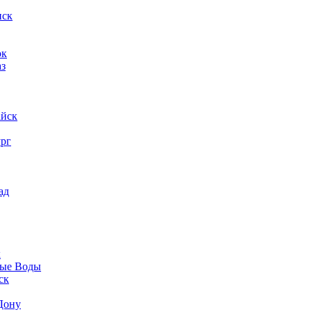
нск
ок
аз
айск
ург
ад
к
ые Воды
ск
Дону