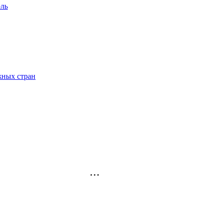
ль
жных стран