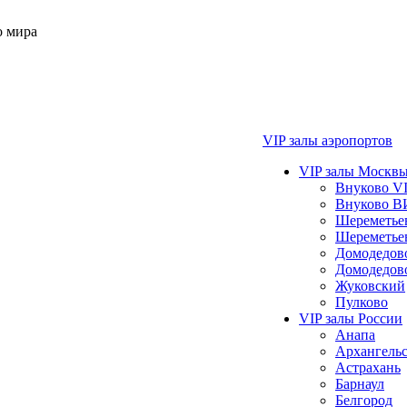
о мира
VIP залы аэропортов
VIP залы Москвы
Внуково VI
Внуково В
Шереметье
Шереметье
Домодедо
Домодедов
Жуковский
Пулково
VIP залы России
Анапа
Архангель
Астрахань
Барнаул
Белгород