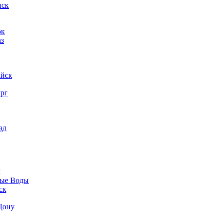
нск
ок
аз
айск
ург
ад
к
ые Воды
ск
Дону