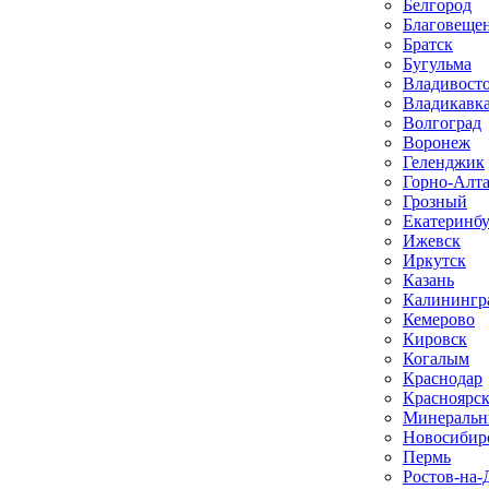
Белгород
Благовеще
Братск
Бугульма
Владивост
Владикавк
Волгоград
Воронеж
Геленджик
Горно-Алт
Грозный
Екатеринб
Ижевск
Иркутск
Казань
Калинингр
Кемерово
Кировск
Когалым
Краснодар
Красноярс
Минеральн
Новосибир
Пермь
Ростов-на-