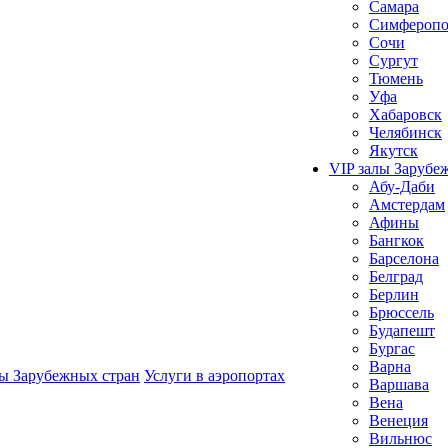
Самара
Симферопо
Сочи
Сургут
Тюмень
Уфа
Хабаровск
Челябинск
Якутск
VIP залы Зарубе
Абу-Даби
Амстердам
Афины
Бангкок
Барселона
Белград
Берлин
Брюссель
Будапешт
Бургас
Варна
лы Зарубежных стран
Услуги в аэропортах
Варшава
Вена
Венеция
Вильнюс