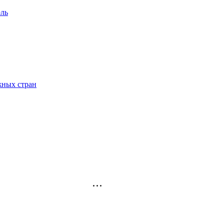
ль
жных стран