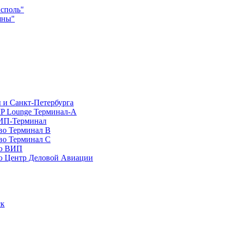
споль"
яны"
 и Санкт-Петербурга
P Lounge Терминал-А
ИП-Терминал
во Терминал B
во Терминал C
во ВИП
о Центр Деловой Авиации
ск