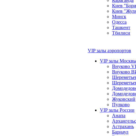
Караганда
Киев "Бори
Киев "Жул
Минск
Одесса
Ташкент
Тбилиси
VIP залы аэропортов
VIP залы Москвы
Внуково VI
Внуково В
Шереметье
Шереметье
Домодедо
Домодедов
Жуковский
Пулково
VIP залы России
Анапа
Архангель
Астрахань
Барнаул