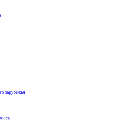
а
го зарубежья
ровск