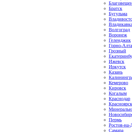
Благовеще
Братск
Бугульма
Владивост
Владикавк
Волгоград
Воронеж
Геленджик
Горно-Алт
Грозный
Екатеринб
Ижевск
Иркутск
Казань
Калинингр
Кемерово
Кировск
Когалым
Краснодар
Красноярс
Минеральн
Новосибир
Пермь
Ростов-на-
Самара